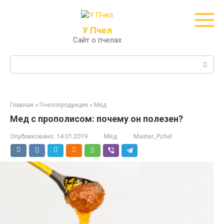
Перейти
к
контенту
У Пчел
Сайт о пчелах
Поиск:
Главная
»
Пчелопродукция
»
Мёд
Мед с прополисом: почему он полезен?
Опубликовано:
14.01.2019
Мёд
Master_Pchel