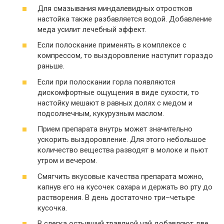
Для смазывания миндалевидных отростков
настойка также разбавляется водой. Добавление
меда усилит лечебный эффект.
Если полоскание применять в комплексе с
компрессом, то выздоровление наступит гораздо
раньше.
Если при полоскании горла появляются
дискомфортные ощущения в виде сухости, то
настойку мешают в равных долях с медом и
подсолнечным, кукурузным маслом.
Прием препарата внутрь может значительно
ускорить выздоровление. Для этого небольшое
количество вещества разводят в молоке и пьют
утром и вечером.
Смягчить вкусовые качества препарата можно,
капнув его на кусочек сахара и держать во рту до
растворения. В день достаточно три–четыре
кусочка.
В слегка остывший травяной чай добавляют две