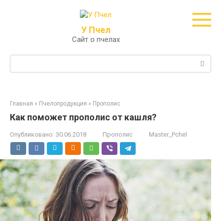
Перейти
к
контенту
У Пчел
Сайт о пчелах
Поиск:
Главная
»
Пчелопродукция
»
Прополис
Как поможет прополис от кашля?
Опубликовано:
30.06.2018
Прополис
Master_Pchel