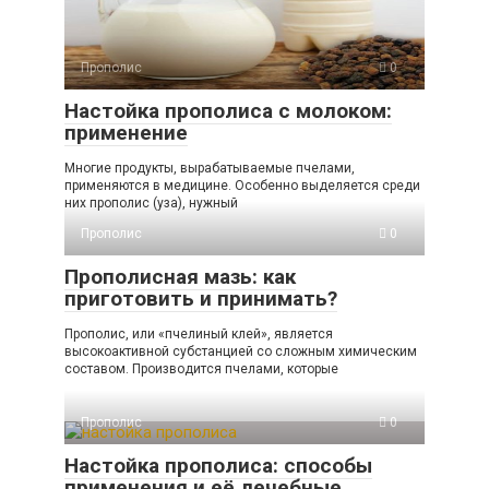
Прополис
0
Настойка прополиса с молоком:
применение
Многие продукты, вырабатываемые пчелами,
применяются в медицине. Особенно выделяется среди
них прополис (уза), нужный
Прополис
0
Прополисная мазь: как
приготовить и принимать?
Прополис, или «пчелиный клей», является
высокоактивной субстанцией со сложным химическим
составом. Производится пчелами, которые
Прополис
0
Настойка прополиса: способы
применения и её лечебные