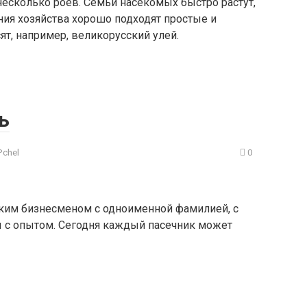
есколько роев. Семьи насекомых быстро растут,
ния хозяйства хорошо подходят простые и
ят, например, великорусский улей.
ь
Pchel
0
ким бизнесменом с одноименной фамилией, с
ы с опытом. Сегодня каждый пасечник может