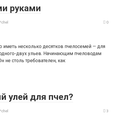
ми руками
Pchel
0
о иметь несколько десятков пчелосемей — для
 одного-двух ульев. Начинающим пчеловодам
н не столь требователен, как
й улей для пчел?
Pchel
3