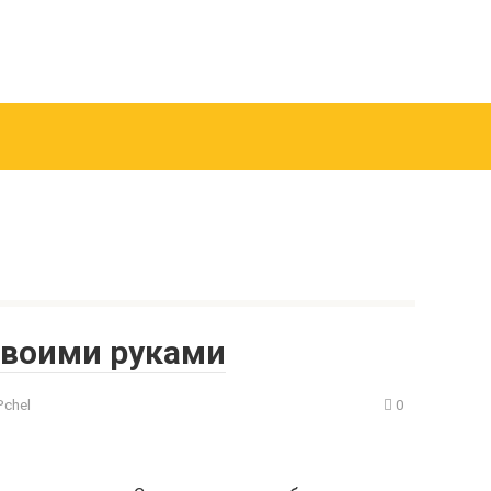
своими руками
Pchel
0