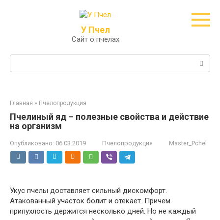
Перейти
к
контенту
У Пчел
Сайт о пчелах
Поиск:
Главная
»
Пчелопродукция
Пчелиный яд – полезные свойства и действие
на организм
Опубликовано:
06.03.2019
Пчелопродукция
Master_Pchel
Укус пчелы доставляет сильный дискомфорт.
Атакованный участок болит и отекает. Причем
припухлость держится несколько дней. Но не каждый