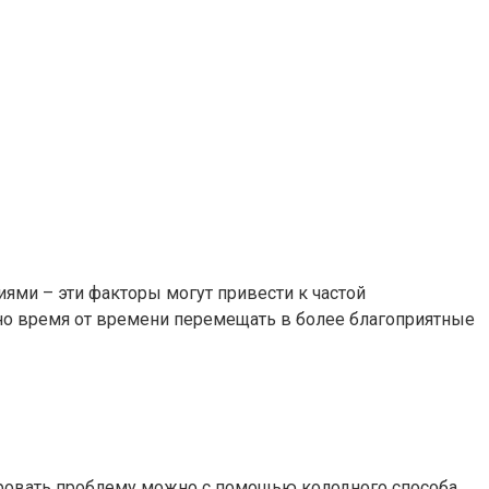
ми – эти факторы могут привести к частой
ожно время от времени перемещать в более благоприятные
овать проблему можно с помощью колодного способа.