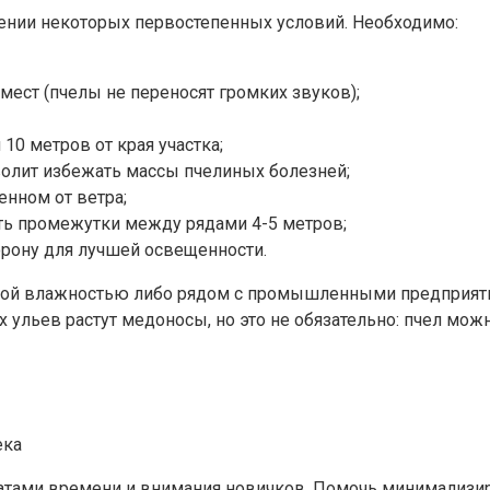
ении некоторых первостепенных условий. Необходимо:
мест (пчелы не переносят громких звуков);
 10 метров от края участка;
волит избежать массы пчелиных болезней;
енном от ветра;
ить промежутки между рядами 4-5 метров;
рону для лучшей освещенности.
ой влажностью либо рядом с промышленными предприятия
ях ульев растут медоносы, но это не обязательно: пчел м
тами времени и внимания новичков. Помочь минимализир