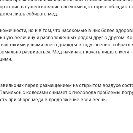
торжение в существование насекомых, которые обладают 
дется лишь собирать мед.
омичности, но и в том, что насекомые в них более здоровы
ьшую величину и расположенных рядом друг с другом. Кол
ся такими ульями всего дважды в году: осенью собрать м
рмально развиваться. Мед начинают качать лишь спустя г
щими.
вильонах перед размещением на открытом воздухе состо
Павильон с колесами снимает с пчеловода проблемы погру
сть при сборе меда в продолжение всей весны.