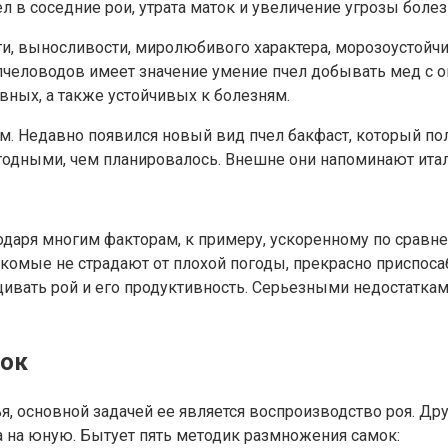
 в соседние рои, утрата маток и увеличение угрозы болез
и, выносливости, миролюбивого характера, морозоустойчи
пчеловодов имеет значение умение пчел добывать мед с 
вных, а также устойчивых к болезням.
. Недавно появился новый вид пчел бакфаст, который по
одными, чем планировалось. Внешне они напоминают итал
одаря многим факторам, к примеру, ускоренному по срав
екомые не страдают от плохой погоды, прекрасно приспос
ивать рой и его продуктивность. Серьезными недостаткам
ток
я, основной задачей ее является воспроизводство роя. Др
да на юную. Бытует пять методик размножения самок: