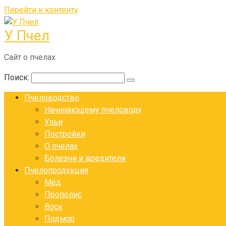
Перейти к контенту
У Пчел
Сайт о пчелах
Поиск:
Пчеловодство
Начинающему пчеловоду
Ульи
Постройки
О пчелах
Болезни и вредители
Пчелопродукция
Мёд
Прополис
Воск
Подмор