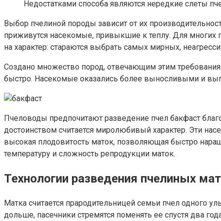
Недостатками способа являются нередкие слеты пчел
Выбор пчелиной породы зависит от их производительност
приживутся насекомые, привыкшие к теплу. Для многих 
на характер: стараются выбрать самых мирных, неагресси
Создано множество пород, отвечающим этим требованиям
быстро. Насекомые оказались более выносливыми и выг
Пчеловоды предпочитают разведение пчел бакфаст благ
достоинством считается миролюбивый характер. Эти нас
высокая плодовитость маток, позволяющая быстро наращ
температуру и сложность репродукции маток.
Технологии разведения пчелиных ма
Матка считается прародительницей семьи пчел одного уль
дольше, пасечники стремятся поменять ее спустя два го