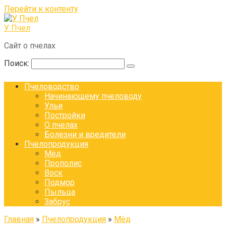
Перейти к контенту
У Пчел
Сайт о пчелах
Поиск:
Пчеловодство
Начинающему пчеловоду
Ульи
Постройки
О пчелах
Болезни и вредители
Пчелопродукция
Мёд
Прополис
Воск
Подмор
Пыльца
Забрус
Главная
»
Пчелопродукция
»
Мёд